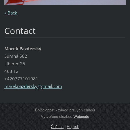
« Back
Contact
Marek Pazderský
Šumná 582
Liberec 25
463 12
+420777101981
marekpaz
dersky@g
mail.com
BoBoloppet - závod pravých chlapů
Vytvořeno službou
Webnode
Čeština
|
English