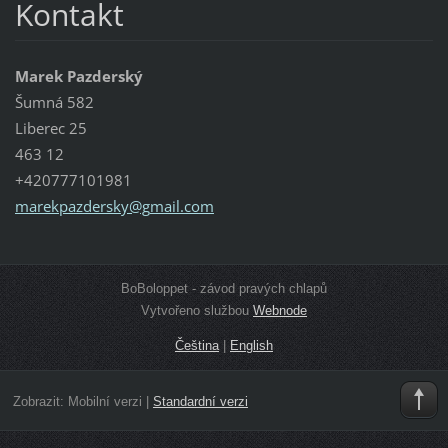
Kontakt
Marek Pazderský
Šumná 582
Liberec 25
463 12
+420777101981
marekpaz
dersky@g
mail.com
BoBoloppet - závod pravých chlapů
Vytvořeno službou
Webnode
Čeština
|
English
Zobrazit:
Mobilní verzi
|
Standardní verzi