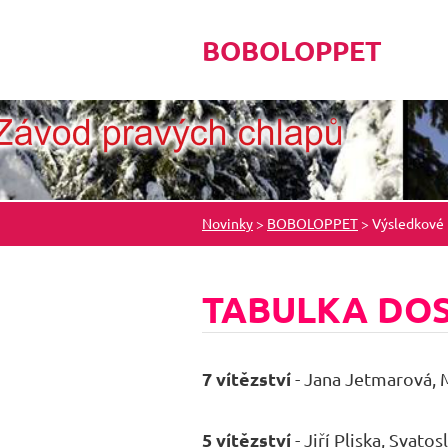
BOBOLOPPET
Novinky
>
BOBOLOPPET
>
Výsledkové l
TABULKA DOS
7 vítězství
- Jana Jetmarová, 
5 vítězství
- Jiří Pliska, Svato