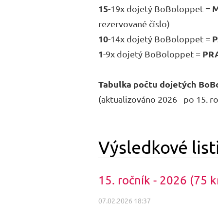
15
M
-19x dojetý BoBoloppet =
rezervované číslo)
10
P
-14x dojetý BoBoloppet =
1
PR
-9x dojetý BoBoloppet =
Tabulka počtu dojetých BoB
(aktualizováno 2026 - po 15. r
Výsledkové list
15. ročník - 2026 (75 
07.02.2026 18:37