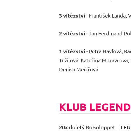
3 vítězství
- František Landa, 
2 vítězství
- Jan Ferdinand Po
1 vítězství
- Petra Havlová, Ra
Tužilová, Kateřina Moravcová,
Denisa Mečířová
KLUB LEGEND
20x
LE
dojetý BoBoloppet =