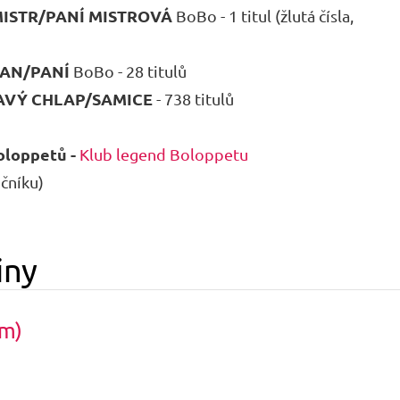
ISTR/PANÍ MISTROVÁ
BoBo - 1 titul (žlutá čísla,
AN/PANÍ
BoBo - 28 titulů
AVÝ CHLAP/SAMICE
- 738 titulů
oloppetů -
Klub legend Boloppetu
očníku)
iny
km)