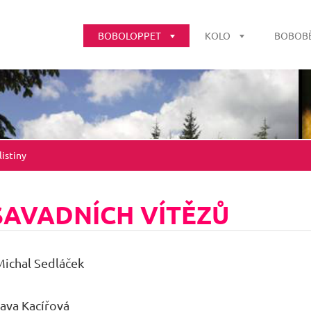
BOBOLOPPET
KOLO
BOBOB
istiny
AVADNÍCH VÍTĚZŮ
Michal Sedláček
slava Kacířová