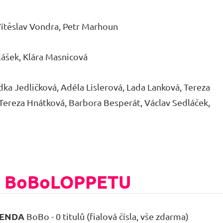
Vítěslav Vondra, Petr Marhoun
lášek, Klára Masnicová
dka Jedličková, Adéla Lislerová, Lada Lanková, Tereza
 Tereza Hnátková, Barbora Besperát, Václav Sedláček,
 BoBoLOPPETU
GENDA
BoBo - 0 titulů (fialová čísla, vše zdarma)