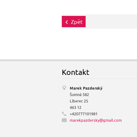
Zpět
Kontakt
Marek Pazderský
Šumná 582
Liberec 25
463 12
+420777101981
marekpaz
dersky@g
mail.com