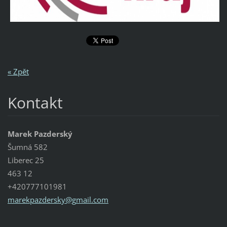
« Zpět
Kontakt
Marek Pazderský
Šumná 582
Liberec 25
463 12
+420777101981
marekpaz
dersky@g
mail.com