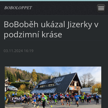
BOBOLOPPET
BoBoběh ukázal Jizerky v
podzimní kráse
03.11.2024 16:19