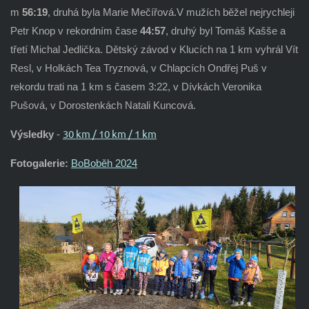
m
56:19
, druhá byla Marie Mečířová.
V mužích běžel nejrychleji
Petr Knop v rekordním čase
44:57
, druhý byl Tomáš Kašše a
třetí Michal Jedlička. Dětský závod v Klucích na 1 km vyhrál Vít
Resl, v Holkách Tea Tryznová, v Chlapcích Ondřej Puš v
rekordu trati na 1 km s časem 3:22, v Dívkách Veronika
Pušová, v Dorostenkách Natali Kuncová.
30 km / 10 km / 1 km
Výsledky
-
Fotogalerie:
BoBoběh 2024