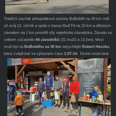
Tradiční zavírák přespolákové sezóny BoBoběh na 30 km měl
už svůj 12. ročník a spolu s trasou Buď Fit na 10 km a dětským
závodem na 1 km prověřil síly nejednoho závodníka. Závodu se
celkem zúčastnilo
44 závodníků
(31 mužů a 13 žen). Mezi
muži byl na
BoBoběhu na 30 km
nejrychlejší
Robert Hezcko
,
který zvládl trať ve
výborném čase
1:57:14
.
Druhé místo bral