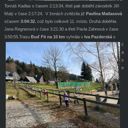
Tomáš Kadlas s časem 2:13:34, třetí pak doběhl závodník Jiří
Malý v čase 2:17:24. V ženách zvítězila již
Pavlína Matlasová
s
časem
3:04:32
, což bylo celkově 11. místo. Druhá dob
ěhla
Jana Regnerová v čase 3:21:30 a třetí Pavla Zahnová v čase
3:50:55.
Trasu
Buď Fit na 10 km
vyhrála v
Iva Paz
derská
s
č
a
s
e