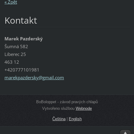
« Zpět
Kontakt
Marek Pazderský
Šumná 582
Liberec 25
463 12
+420777101981
marekpaz
dersky@g
mail.com
BoBoloppet - závod pravých chlapů
Vytvořeno službou
Webnode
Čeština
|
English