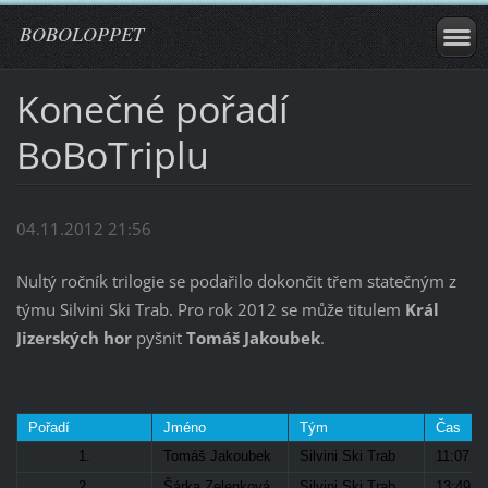
BOBOLOPPET
Konečné pořadí
BoBoTriplu
04.11.2012 21:56
Nultý ročník trilogie se podařilo dokončit třem statečným z
týmu Silvini Ski Trab. Pro rok 2012 se může titulem
Král
Jizerských hor
pyšnit
Tomáš Jakoubek
.
Pořadí
Jméno
Tým
Čas
1.
Tomáš Jakoubek
Silvini Ski Trab
11:07
2.
Šárka Zelenková
Silvini Ski Trab
13:49