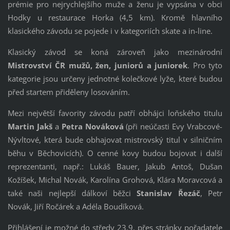
prémie pro nejrychlejšího muže a ženu je vypsána v obci
Hodky u restaurace Horka (4,5 km). Kromě hlavního
klasického závodu se pojede i v kategoriích skate a in-line.
Klasický závod se koná zároveň jako mezinárodní
Mistrovství ČR mužů, žen, juniorů a juniorek
. Pro tyto
kategorie jsou určeny jednotné kolečkové lyže, které budou
před startem přiděleny losováním.
Mezi největší favority závodu patří obhájci loňského titulu
Martin Jakš
a
Petra Nováková
(při neúčasti Evy Vrabcové-
Nývltové, která bude obhajovat mistrovský titul v silničním
běhu v Běchovicích). O cenné kovy budou bojovat i další
reprezentanti, např.: Lukáš Bauer, Jakub Antoš, Dušan
Kožíšek, Michal Novák, Karolína Grohová, Klára Moravcová a
také naši nejlepší dálkoví běžci
Stanislav Řezáč
,
Petr
Novák
, Jiří Ročárek a Adéla Boudíková.
Přihlášení je možné do středy 23.9. přes stránky pořadatele