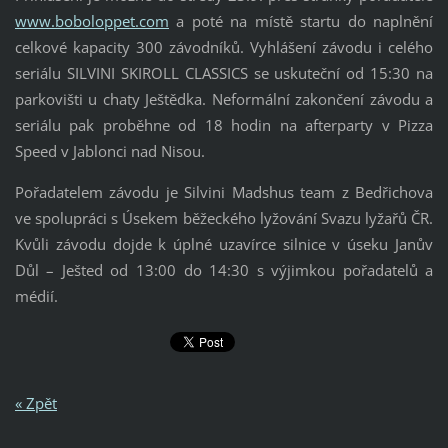
www.boboloppet.com
a poté na místě startu do naplnění
celkové kapacity 300 závodníků. Vyhlášení závodu i celého
seriálu SILVINI SKIROLL CLASSICS se uskuteční od 15:30 na
parkovišti u chaty Ještědka. Neformální zakončení závodu a
seriálu pak proběhne od 18 hodin na afterparty v Pizza
Speed v Jablonci nad Nisou.
Pořadatelem závodu je Silvini Madshus team z Bedřichova
ve spolupráci s Úsekem běžeckého lyžování Svazu lyžařů ČR.
Kvůli závodu dojde k úplné uzavírce silnice v úseku Janův
Důl – Ješted od 13:00 do 14:30 s výjimkou pořadatelů a
médií.
« Zpět