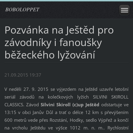
BOBOLOPPET
Pozvánka na Ještěd pro
závodníky i fanoušky
běžeckého lyžování
21.09.2015 19:37
V neděli 27. 9. 2015 se výjezdem na Ještěd uzavře letošní
seriál závodů na kolečkových lyžích SILVINI SKIROLL
CLASSICS. Závod
Silvini Skiroll (c)up Ještěd
odstartuje ve
13:15 v obci Janův Důl a trať o délce 12 km s převýšením
600 metrů vede přes Rozstání, Hodky, sedlo Výpřež a končí
na vrcholu Ještědu ve výšce 1012 m. n. m.. Rychlostní