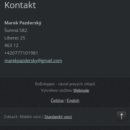
Kontakt
Marek Pazderský
Šumná 582
Liberec 25
463 12
+420777101981
marekpaz
dersky@g
mail.com
BoBoloppet - závod pravých chlapů
Vytvořeno službou
Webnode
Čeština
|
English
Zobrazit:
Mobilní verzi
|
Standardní verzi