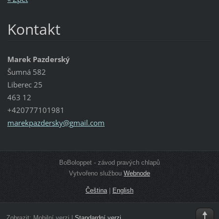
Kontakt
Marek Pazderský
Šumná 582
Liberec 25
463 12
+420777101981
marekpaz
dersky@g
mail.com
BoBoloppet - závod pravých chlapů
Vytvořeno službou
Webnode
Čeština
|
English
Zobrazit:
Mobilní verzi
|
Standardní verzi