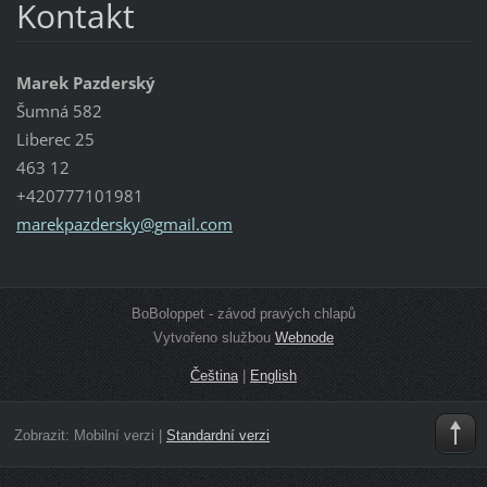
Kontakt
Marek Pazderský
Šumná 582
Liberec 25
463 12
+420777101981
marekpaz
dersky@g
mail.com
BoBoloppet - závod pravých chlapů
Vytvořeno službou
Webnode
Čeština
|
English
Zobrazit:
Mobilní verzi
|
Standardní verzi