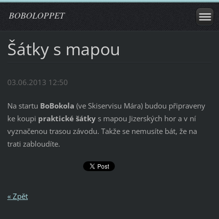
BOBOLOPPET
Šátky s mapou
03.06.2013 12:50
Na startu
BoBokola
(ve Skiservisu Mára) budou připraveny
ke koupi
praktické šátky
s mapou Jizerských hor a v ní
vyznačenou trasou závodu. Takže se nemusíte bát, že na
trati zabloudíte.
« Zpět