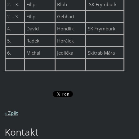
2. - 3.
Filip
Bloh
SK Frymburk
2. - 3.
Filip
Gebhart
4.
David
Hondlík
SK Frymburk
5.
Radek
Horálek
6.
Michal
Jedlička
Skitrab Mára
« Zpět
Kontakt