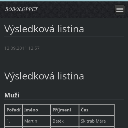
BOBOLOPPET
Výsledková listina
12.09.2011 12:57
Výsledková listina
Muži
Pořadí
Jméno
Příjmení
Čas
1.
Martin
Batěk
Skitrab Mára