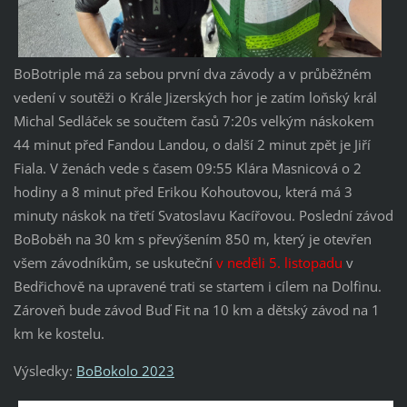
BoBotriple má za sebou první dva závody a v průběžném
vedení v soutěži o Krále Jizerských hor je zatím loňský král
Michal Sedláček se součtem časů 7:20s velkým náskokem
44 minut před Fandou Landou, o další 2 minut zpět je Jiří
Fiala. V ženách vede s časem 09:55 Klára Masnicová o 2
hodiny a 8 minut před Erikou Kohoutovou, která má 3
minuty náskok na třetí Svatoslavu Kacířovou. Poslední závod
BoBoběh na 30 km s převýšením 850 m, který je otevřen
všem závodníkům, se uskuteční
v neděli 5. listopadu
v
Bedřichově na upravené trati se startem i cílem na Dolfinu.
Zároveň bude závod Buď Fit na 10 km a dětský závod na 1
km ke kostelu.
Výsledky:
BoBokolo 2023