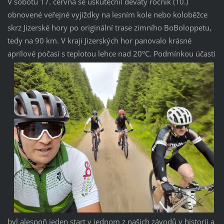
V sobotu 17. června se uskutečnil devátý ročník (10.)
obnovené veřejné vyjíždky na lesním kole nebo koloběžce
skrz Jizerské hory po originální trase zimního BoBoloppetu,
tedy na 90 km. V kraji Jizerských hor panovalo krásné
aprílové počasí s teplotou lehce nad 20°C.
Podmínkou účasti
byl alespoň jeden start v jednom z našich závodů v historii a