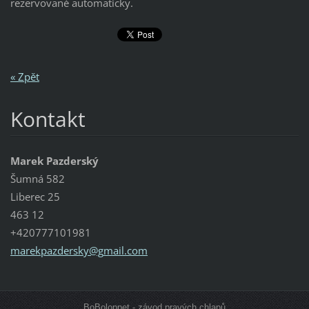
rezervované automaticky.
« Zpět
Kontakt
Marek Pazderský
Šumná 582
Liberec 25
463 12
+420777101981
marekpaz
dersky@g
mail.com
BoBoloppet - závod pravých chlapů