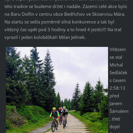
této tradice se budeme držet i nadále. Zázemí celé akce bylo
na Baru Dolfin v centru obce Bedřichov ve Skiservisu Mára.
Na startu se sešla poměrně silná konkurence a tak byl
vítězný čas opět pod 3 hodiny a to hned 4 jezdci!!! Na trať
vyrazil i jeden koloběžkáři Milan Jelínek.
Vítězem
se stal
Michal
Sedláček
s časem
2:58:13
před
Janem
Šámalem
, třetí
dojel