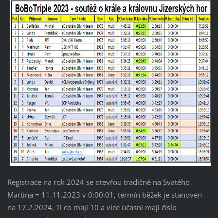
Registrace na rok 2024 se otevřou tradičně na Svatého
Martina = 11.11.2023 v 0:00:01, termín běžek je stanoven
na 17.2.2024, Ti co mají 10 a více účasní mají číslo