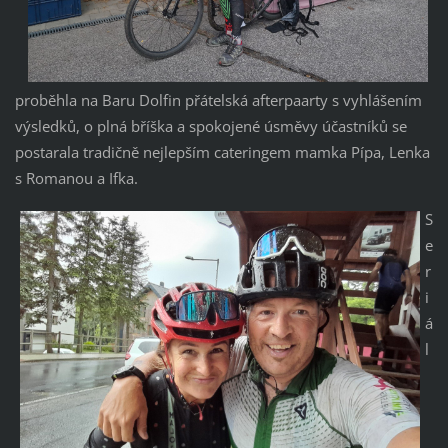
proběhla na Baru Dolfin přátelská afterpaarty s vyhlášením
výsledků, o plná bříška a spokojené úsměvy účastníků se
postarala tradičně nejlepším cateringem mamka Pípa, Lenka
s Romanou a Ifka.
S
e
r
i
á
l